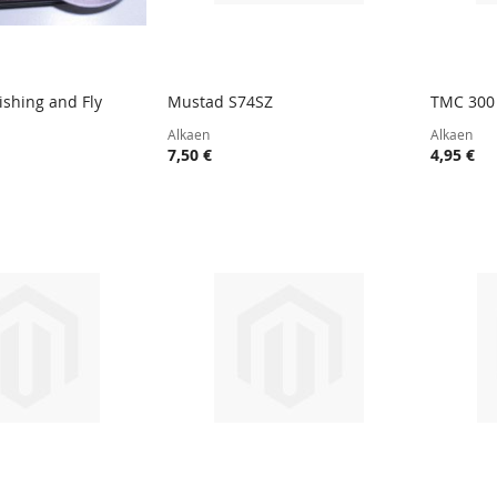
ishing and Fly
Mustad S74SZ
TMC 300
TOIVELISTA
LISÄÄ
TOIVELISTA
LISÄÄ
oskoriin
Lisää ostoskoriin
Lisää
Alkaen
Alkaen
VERTAILUUN
VERTAILUUN
7,50 €
4,95 €