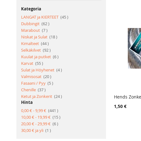
Kategoria
tuote
LANGAT ja KIERTEET
45
tuote
Dubbingit
62
tuote
Marabout
7
tuote
Niskat ja Sulat
18
tuote
Kimalteet
44
tuote
Selkäkilvet
92
tuote
Kuulat ja putket
6
tuote
Karvat
55
tuote
Sulat ja Höyhenet
4
tuote
Valmisosat
20
tuote
Fasaani / Pyy
5
tuote
Chenille
37
tuote
Ketut ja Zonkerit
24
Hends Zonke
Hinta
Lisää ost
1,50 €
tuote
0,00 €
-
9,99 €
441
tuote
10,00 €
-
19,99 €
15
tuote
20,00 €
-
29,99 €
6
tuote
30,00 €
ja yli
1