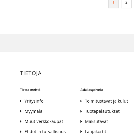
You're curre
Sivu
1
2
TIETOJA
Tietoa meistä
Asiakaspalvelu
Yritysinfo
Toimitustavat ja kulut
Myymälä
Tuotepalautukset
Muut verkkokaupat
Maksutavat
Ehdot ja turvallisuus
Lahjakortit