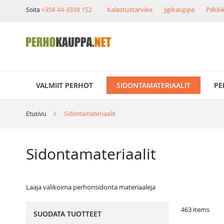
Skip
Kalastustarvike
Jigikauppa
Pilkk
Soita
+358 44-3338 152
to
Content
VALMIIT PERHOT
SIDONTAMATERIAALIT
PE
Etusivu
Sidontamateriaalit
Sidontamateriaalit
Laaja valikoima perhonsidonta materiaaleja
463
items
SUODATA TUOTTEET