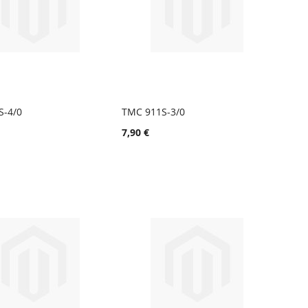
S-4/0
TMC 911S-3/0
TOIVELISTA
LISÄÄ
TOIVELISTA
LISÄÄ
 ostoskoriin
Lisää ostoskoriin
7,90 €
VERTAILUUN
VERTAIL