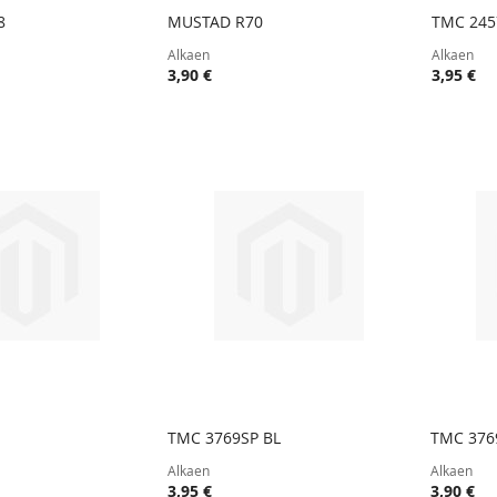
8
MUSTAD R70
TMC 245
TOIVELISTA
LISÄÄ
TOIVELISTA
LISÄÄ
oskoriin
Lisää ostoskoriin
Lisää
Alkaen
Alkaen
VERTAILUUN
VERTAILUUN
3,90 €
3,95 €
TMC 3769SP BL
TMC 376
TOIVELISTA
LISÄÄ
TOIVELISTA
LISÄÄ
oskoriin
Lisää ostoskoriin
Lisää
Alkaen
Alkaen
VERTAILUUN
VERTAILUUN
3,95 €
3,90 €