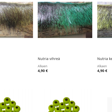
Nutria vihreä
Nutria k
TOIVELISTA
LISÄÄ
TOIVELISTA
LISÄÄ
oskoriin
Lisää ostoskoriin
Lisää
Alkaen
Alkaen
VERTAILUUN
VERTAILUUN
4,90 €
4,90 €