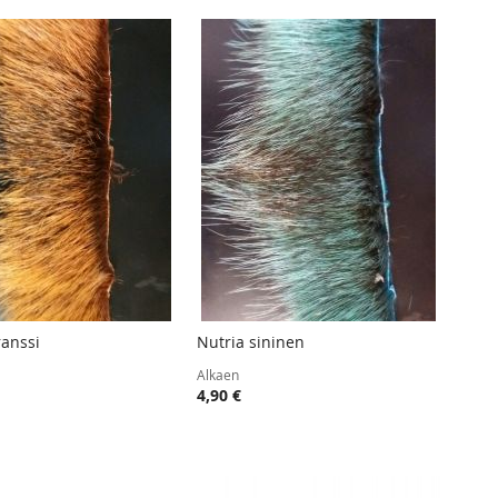
järjesty
ranssi
Nutria sininen
TOIVELISTA
LISÄÄ
TOIVELISTA
LISÄÄ
 ostoskoriin
Lisää ostoskoriin
Alkaen
VERTAILUUN
VERTAIL
4,90 €