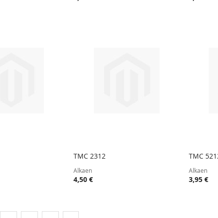
TMC 2312
TMC 521
TOIVELISTA
LISÄÄ
TOIVELISTA
LISÄÄ
oskoriin
Lisää ostoskoriin
Lisää
Alkaen
Alkaen
VERTAILUUN
VERTAILUUN
4,50 €
3,95 €