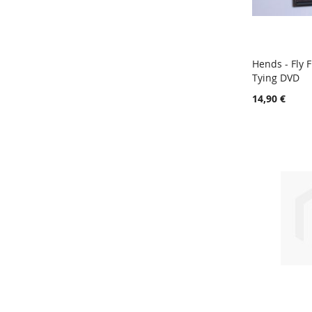
Hends - Fly F
Tying DVD
Lisää ost
14,90 €