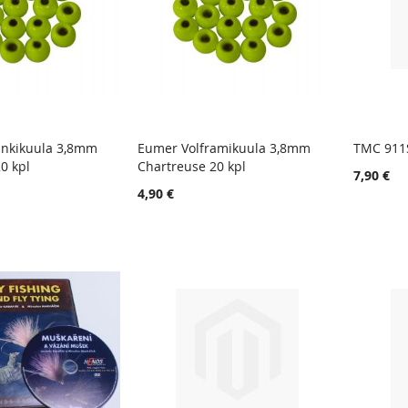
nkikuula 3,8mm
Eumer Volframikuula 3,8mm
TMC 911
TOIVELISTA
LISÄÄ
TOIVELISTA
LISÄÄ
0 kpl
Chartreuse 20 kpl
oskoriin
Lisää ostoskoriin
Lisää
7,90 €
VERTAILUUN
VERTAILUUN
4,90 €