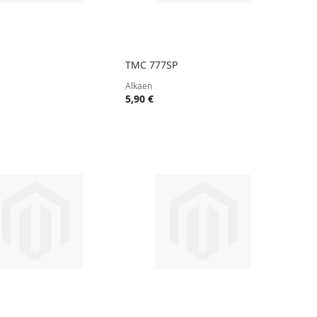
TMC 777SP
TOIVELISTA
LISÄÄ
TOIVELISTA
LISÄÄ
 ostoskoriin
Lisää ostoskoriin
Alkaen
VERTAILUUN
VERTAIL
5,90 €