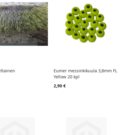
eltainen
Eumer messinkikuula 3,8mm FL
TOIVELISTA
LISÄÄ
TOIVELISTA
LISÄÄ
Yellow 20 kpl
 ostoskoriin
Lisää ostoskoriin
VERTAILUUN
VERTAIL
2,90 €