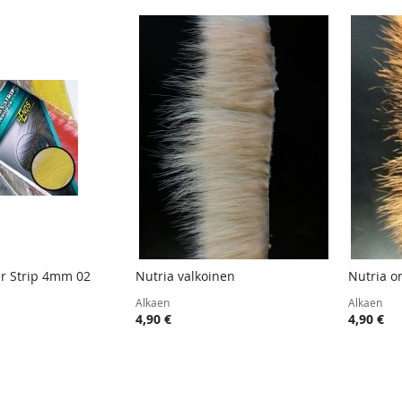
r Strip 4mm 02
Nutria valkoinen
Nutria o
TOIVELISTA
LISÄÄ
TOIVELISTA
LISÄÄ
oskoriin
Lisää ostoskoriin
Lisää
Alkaen
Alkaen
VERTAILUUN
VERTAILUUN
4,90 €
4,90 €