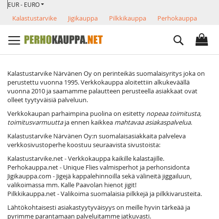
VALUUTTA
Skip
EUR - EURO
to
Kalastustarvike
Jigikauppa
Pilkkikauppa
Perhokauppa
Content
Search
Kalastustarvike Närvänen Oy on perinteikäs suomalaisyritys joka on
perustettu vuonna 1995. Verkkokauppa aloitettiin alkukeväällä
vuonna 2010 ja saamamme palautteen perusteella asiakkaat ovat
olleet tyytyväisiä palveluun.
Verkkokaupan parhaimpina puolina on esitetty
nopeaa toimitusta,
toimitusvarmuutta
ja ennen kaikkea
mahtavaa asiakaspalvelua
.
Kalastustarvike Närvänen Oy:n suomalaisasiakkaita palveleva
verkkosivustoperhe koostuu seuraavista sivustoista:
Kalastustarvike.net - Verkkokauppa kaikille kalastajille.
Perhokauppa.net - Unique Flies valmisperhot ja perhonsidonta
Jigikauppa.com - Jigejä kappalehinnoilla sekä välineitä jiggailuun,
valikoimassa mm. Kalle Paavolan hienot jigit!
Pilkkikauppa.net - Valikoima suomalaisia pilkkejä ja pilkkivarusteita.
Lähtökohtaisesti asiakastyytyväisyys on meille hyvin tärkeää ja
pyrimme parantamaan palveluitamme jatkuvasti.