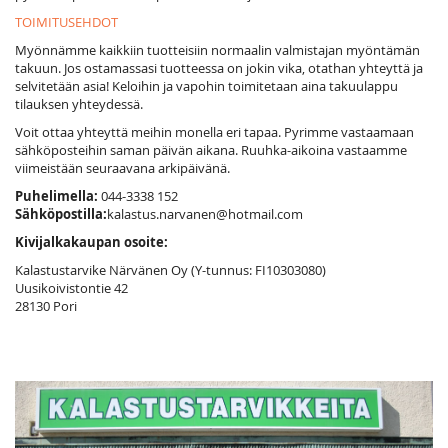
TOIMITUSEHDOT
Myönnämme kaikkiin tuotteisiin normaalin valmistajan myöntämän
takuun. Jos ostamassasi tuotteessa on jokin vika, otathan yhteyttä ja
selvitetään asia! Keloihin ja vapohin toimitetaan aina takuulappu
tilauksen yhteydessä.
Voit ottaa yhteyttä meihin monella eri tapaa. Pyrimme vastaamaan
sähköposteihin saman päivän aikana. Ruuhka-aikoina vastaamme
viimeistään seuraavana arkipäivänä.
Puhelimella:
044-3338 152
Sähköpostilla:
kalastus.narvanen@hotmail.com
Kivijalkakaupan osoite:
Kalastustarvike Närvänen Oy (Y-tunnus:
FI10303080)
Uusikoivistontie 42
28130 Pori