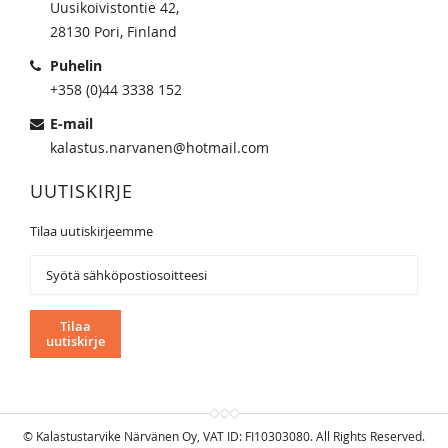
Uusikoivistontie 42,
28130 Pori, Finland
Puhelin
+358 (0)44 3338 152
E-mail
kalastus.narvanen@hotmail.com
UUTISKIRJE
Tilaa uutiskirjeemme
Tilaa
uutiskirjeemme:
Tilaa
uutiskirje
© Kalastustarvike Närvänen Oy, VAT ID: FI10303080. All Rights Reserved.