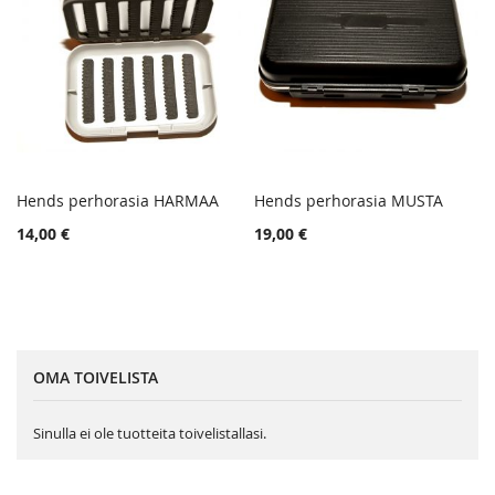
Hends perhorasia HARMAA
Hends perhorasia MUSTA
TOIVELISTA
TOIVE
Lisää ostoskoriin
Lisää ostoskoriin
14,00 €
19,00 €
LISÄÄ
LISÄÄ
VERTAILUUN
VERTA
OMA TOIVELISTA
Sinulla ei ole tuotteita toivelistallasi.