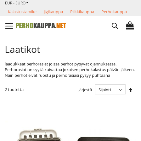
VALUUTTA
Skip
EUR - EURO
to
Kalastustarvike
Jigikauppa
Pilkkikauppa
Perhokauppa
Content
Search
Laatikot
laadukkaat perhorasiat joissa perhot pysyvät ojennuksessa.
Perhorasiat on syytä kuivattaa jokaisen perhokalastus päivän jälkeen.
Näin perhot eivät ruostu ja perhorasiasi pysyy puhtaana
Ase
2
tuotetta
Järjestä
las
järj