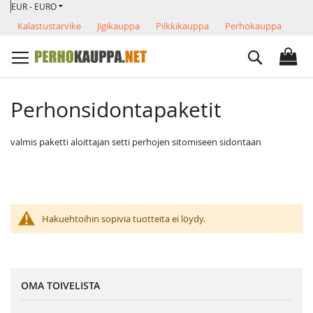
VALUUTTA
Skip
EUR - EURO
to
Kalastustarvike
Jigikauppa
Pilkkikauppa
Perhokauppa
Content
Search
Perhonsidontapaketit
valmis paketti aloittajan setti perhojen sitomiseen sidontaan
Hakuehtoihin sopivia tuotteita ei löydy.
OMA TOIVELISTA