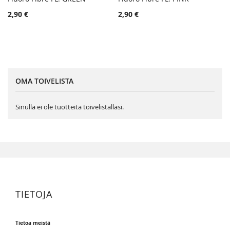
TOIVELISTA
TOIVE
Lisää ostoskoriin
Lisää ostoskoriin
2,90 €
2,90 €
LISÄÄ
LISÄÄ
VERTAILUUN
VERTA
OMA TOIVELISTA
Sinulla ei ole tuotteita toivelistallasi.
TIETOJA
Tietoa meistä