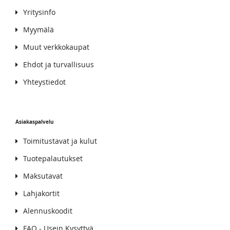
Yritysinfo
Myymälä
Muut verkkokaupat
Ehdot ja turvallisuus
Yhteystiedot
Asiakaspalvelu
Toimitustavat ja kulut
Tuotepalautukset
Maksutavat
Lahjakortit
Alennuskoodit
FAQ - Usein Kysyttyä