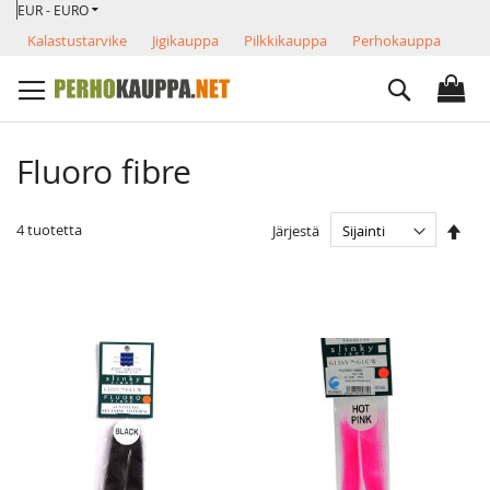
VALUUTTA
Skip
EUR - EURO
to
Kalastustarvike
Jigikauppa
Pilkkikauppa
Perhokauppa
Content
Search
Fluoro fibre
Ase
4
tuotetta
Järjestä
las
järj