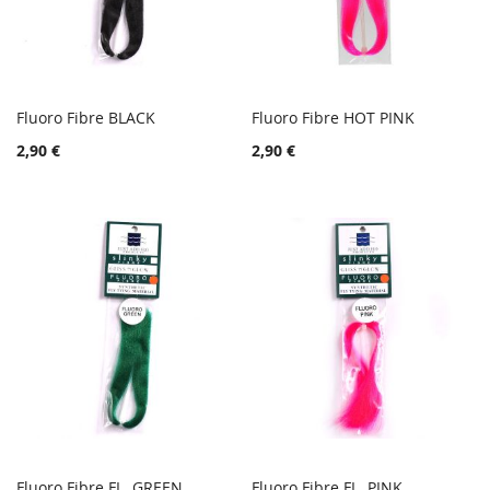
Fluoro Fibre BLACK
Fluoro Fibre HOT PINK
TOIVELISTA
TOIVE
Lisää ostoskoriin
Lisää ostoskoriin
2,90 €
2,90 €
LISÄÄ
LISÄÄ
VERTAILUUN
VERTA
Fluoro Fibre FL. GREEN
Fluoro Fibre FL. PINK