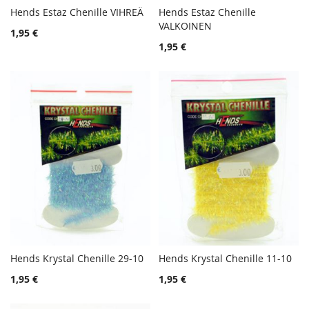
Hends Estaz Chenille VIHREÄ
Hends Estaz Chenille
TOIVELISTA
TOIVE
Lisää ostoskoriin
VALKOINEN
Lisää ostoskoriin
1,95 €
LISÄÄ
LISÄÄ
1,95 €
VERTAILUUN
VERTA
Hends Krystal Chenille 29-10
Hends Krystal Chenille 11-10
TOIVELISTA
TOIVE
Lisää ostoskoriin
Lisää ostoskoriin
1,95 €
1,95 €
LISÄÄ
LISÄÄ
VERTAILUUN
VERTA