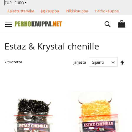
VALUUTTA
Skip
EUR - EURO
to
Kalastustarvike
Jigikauppa
Pilkkikauppa
Perhokauppa
Content
Search
Estaz & Krystal chenille
Ase
7
tuotetta
Järjestä
las
järj