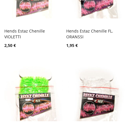
Hends Estaz Chenille
Hends Estaz Chenille FL.
TOIVELISTA
TOIVE
VIOLETTI
Lisää ostoskoriin
ORANSSI
Lisää ostoskoriin
LISÄÄ
LISÄÄ
2,50 €
1,95 €
VERTAILUUN
VERTA