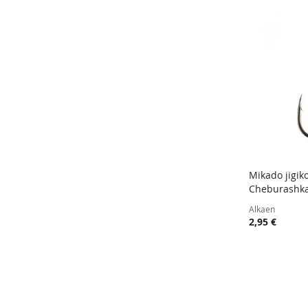
Mikado jigik
Cheburashka
Lisää ost
Alkaen
2,95 €