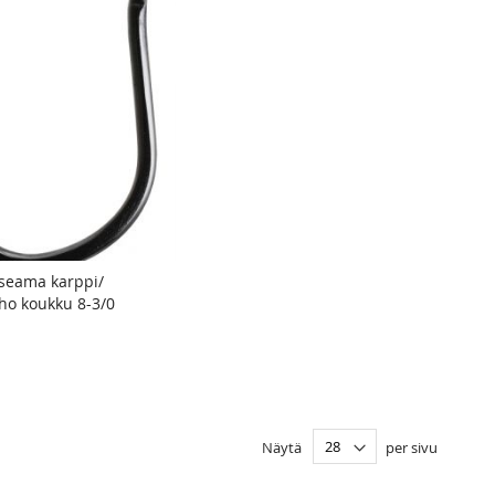
seama karppi/
TOIVELISTA
LISÄÄ
ho koukku 8-3/0
 ostoskoriin
VERTAILUUN
Näytä
per sivu