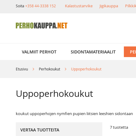
Skip
Kalastustarvike
Jigikauppa
Pilkk
Soita
+358 44-3338 152
to
Content
VALMIIT PERHOT
SIDONTAMATERIAALIT
PE
Etusivu
Perhokoukut
Uppoperhokoukut
Uppoperhokoukut
koukut uppoperhojen nymfien pupien liitsien leeshien sidontaan
7
tuotetta
VERTAA TUOTTEITA