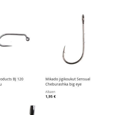
järjesty
oducts BJ 120
Mikado jigikoukut Sensual
TOIVELISTA
LISÄÄ
TOIVELISTA
LISÄÄ
ku
Cheburashka big eye
 ostoskoriin
Lisää ostoskoriin
VERTAILUUN
VERTAIL
Alkaen
1,95 €