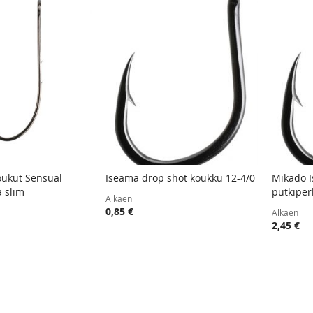
oukut Sensual
Iseama drop shot koukku 12-4/0
Mikado I
TOIVELISTA
LISÄÄ
TOIVELISTA
LISÄÄ
 slim
putkiper
oskoriin
Lisää ostoskoriin
Lisää
Alkaen
VERTAILUUN
VERTAILUUN
0,85 €
Alkaen
2,45 €