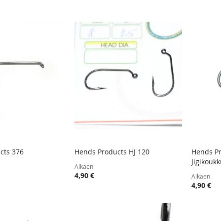
cts 376
Hends Products HJ 120
Hends Pr
TOIVELISTA
LISÄÄ
TOIVELISTA
LISÄÄ
Jigikouk
oskoriin
Lisää ostoskoriin
Lisää
Alkaen
VERTAILUUN
VERTAILUUN
4,90 €
Alkaen
4,90 €