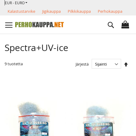
VALUUTTA
Skip
EUR - EURO
to
Kalastustarvike
Jigikauppa
Pilkkikauppa
Perhokauppa
Content
Search
Spectra+UV-ice
Ase
9
tuotetta
Järjestä
las
järj