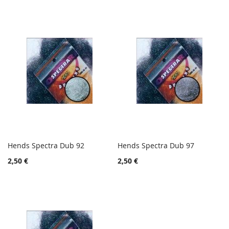
Hends Spectra Dub 92
Hends Spectra Dub 97
TOIVELISTA
TOIVE
Lisää ostoskoriin
Lisää ostoskoriin
2,50 €
2,50 €
LISÄÄ
LISÄÄ
VERTAILUUN
VERTA