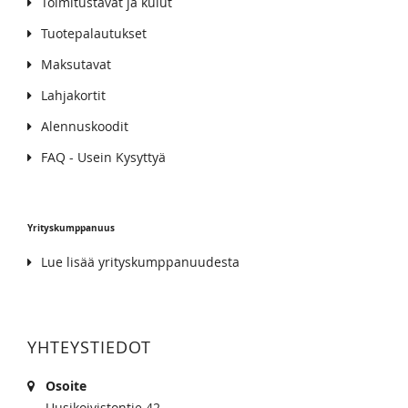
Toimitustavat ja kulut
Tuotepalautukset
Maksutavat
Lahjakortit
Alennuskoodit
FAQ - Usein Kysyttyä
Yrityskumppanuus
Lue lisää yrityskumppanuudesta
YHTEYSTIEDOT
Osoite
Uusikoivistontie 42,