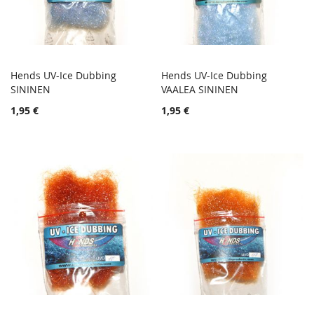
Hends UV-Ice Dubbing
Hends UV-Ice Dubbing
TOIVELISTA
TOIVE
SININEN
Lisää ostoskoriin
VAALEA SININEN
Lisää ostoskoriin
LISÄÄ
LISÄÄ
1,95 €
1,95 €
VERTAILUUN
VERTA