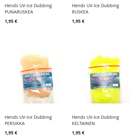
Hends UV-Ice Dubbing
Hends UV-Ice Dubbing
TOIVELISTA
TOIVE
PUNARUSKEA
Lisää ostoskoriin
RUSKEA
Lisää ostoskoriin
LISÄÄ
LISÄÄ
1,95 €
1,95 €
VERTAILUUN
VERTA
Hends UV-Ice Dubbing
Hends UV-Ice Dubbing
TOIVELISTA
TOIVE
PERSIKKA
Lisää ostoskoriin
KELTAINEN
Lisää ostoskoriin
LISÄÄ
LISÄÄ
1,95 €
1,95 €
VERTAILUUN
VERTA