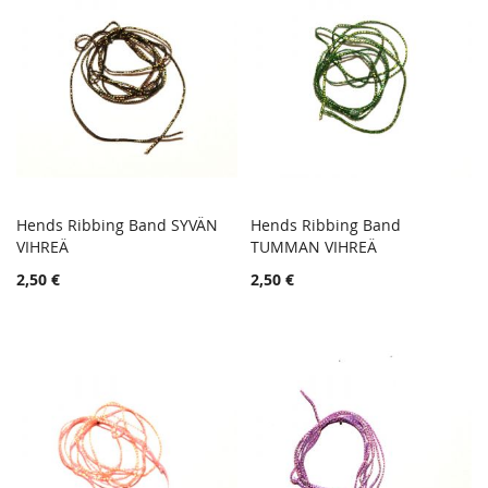
Hends Ribbing Band SYVÄN
Hends Ribbing Band
TOIVELISTA
TOIVE
VIHREÄ
Lisää ostoskoriin
TUMMAN VIHREÄ
Lisää ostoskoriin
LISÄÄ
LISÄÄ
2,50 €
2,50 €
VERTAILUUN
VERTA