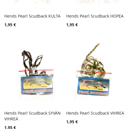
Hends Pearl Scudback KULTA
Hends Pearl Scudback HOPEA
TOIVELISTA
TOIVE
Lisää ostoskoriin
Lisää ostoskoriin
1,95 €
1,95 €
LISÄÄ
LISÄÄ
VERTAILUUN
VERTA
Hends Pearl Scudback SYVÄN
Hends Pearl Scudback VIHREÄ
TOIVELISTA
TOIVE
VIHREÄ
Lisää ostoskoriin
Lisää ostoskoriin
1,95 €
LISÄÄ
LISÄÄ
1,95 €
VERTAILUUN
VERTA