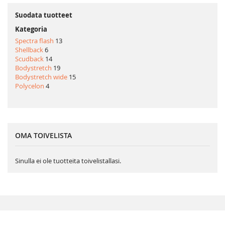
page
Suodata tuotteet
Kategoria
Spectra flash
13
Shellback
6
Scudback
14
Bodystretch
19
Bodystretch wide
15
Polycelon
4
OMA TOIVELISTA
Sinulla ei ole tuotteita toivelistallasi.