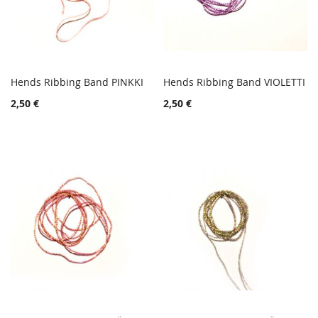
Hends Ribbing Band PINKKI
Hends Ribbing Band VIOLETTI
TOIVELISTA
TOIVE
Lisää ostoskoriin
Lisää ostoskoriin
2,50 €
2,50 €
LISÄÄ
LISÄÄ
VERTAILUUN
VERTA