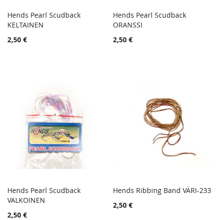
Hends Pearl Scudback
Hends Pearl Scudback
TOIVELISTA
TOIVE
KELTAINEN
Lisää ostoskoriin
ORANSSI
Lisää ostoskoriin
LISÄÄ
LISÄÄ
2,50 €
2,50 €
VERTAILUUN
VERTA
Hends Pearl Scudback
Hends Ribbing Band VÄRI-233
TOIVELISTA
TOIVE
VALKOINEN
Lisää ostoskoriin
Lisää ostoskoriin
2,50 €
LISÄÄ
LISÄÄ
2,50 €
VERTAILUUN
VERTA