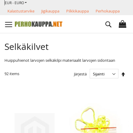
VALUUTTA
Skip
EUR - EURO
to
Kalastustarvike
Jigikauppa
Pilkkikauppa
Perhokauppa
Content
Search
Selkäkilvet
Huippuhienot larvojen selkäkilpi materiaalit larvojen sidontaan
Ase
92
items
Järjestä
las
järj