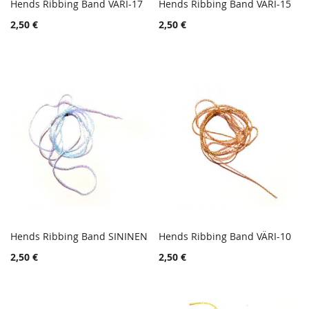
Hends Ribbing Band VÄRI-17
Hends Ribbing Band VÄRI-15
TOIVELISTA
TOIVE
Lisää ostoskoriin
Lisää ostoskoriin
2,50 €
2,50 €
LISÄÄ
LISÄÄ
VERTAILUUN
VERTA
Hends Ribbing Band SININEN
Hends Ribbing Band VÄRI-10
TOIVELISTA
TOIVE
Lisää ostoskoriin
Lisää ostoskoriin
2,50 €
2,50 €
LISÄÄ
LISÄÄ
VERTAILUUN
VERTA