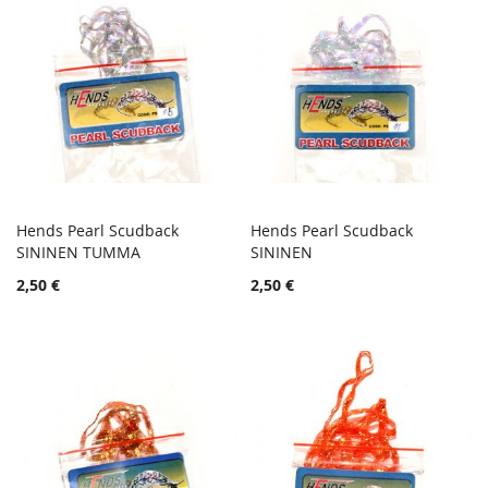
Hends Pearl Scudback
Hends Pearl Scudback
TOIVELISTA
TOIVE
SININEN TUMMA
Lisää ostoskoriin
SININEN
Lisää ostoskoriin
LISÄÄ
LISÄÄ
2,50 €
2,50 €
VERTAILUUN
VERTA