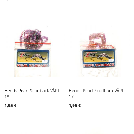
Hends Pearl Scudback VÄRI-
Hends Pearl Scudback VÄRI-
TOIVELISTA
TOIVE
18
Lisää ostoskoriin
17
Lisää ostoskoriin
LISÄÄ
LISÄÄ
1,95 €
1,95 €
VERTAILUUN
VERTA