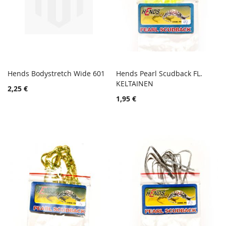
Hends Bodystretch Wide 601
Hends Pearl Scudback FL.
TOIVELISTA
TOIVE
Lisää ostoskoriin
KELTAINEN
Lisää ostoskoriin
2,25 €
LISÄÄ
LISÄÄ
1,95 €
VERTAILUUN
VERTA