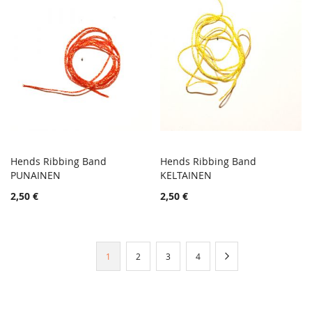
Hends Ribbing Band
Hends Ribbing Band
TOIVELISTA
TOIVE
PUNAINEN
Lisää ostoskoriin
KELTAINEN
Lisää ostoskoriin
LISÄÄ
LISÄÄ
2,50 €
2,50 €
VERTAILUUN
VERTA
Sivu
You're
Sivu
Sivu
Sivu
Sivu
Seuraava
1
2
3
4
currently
reading