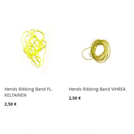
Hends Ribbing Band FL.
Hends Ribbing Band VIHREÄ
TOIVELISTA
TOIVE
KELTAINEN
Lisää ostoskoriin
Lisää ostoskoriin
2,50 €
LISÄÄ
LISÄÄ
2,50 €
VERTAILUUN
VERTA