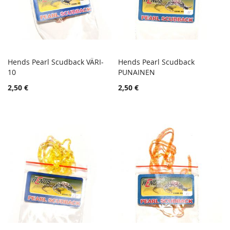
Hends Pearl Scudback VÄRI-
Hends Pearl Scudback
TOIVELISTA
TOIVE
10
Lisää ostoskoriin
PUNAINEN
Lisää ostoskoriin
LISÄÄ
LISÄÄ
2,50 €
2,50 €
VERTAILUUN
VERTA