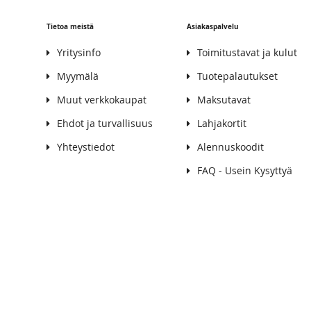
Tietoa meistä
Asiakaspalvelu
Yritysinfo
Toimitustavat ja kulut
Myymälä
Tuotepalautukset
Muut verkkokaupat
Maksutavat
Ehdot ja turvallisuus
Lahjakortit
Yhteystiedot
Alennuskoodit
FAQ - Usein Kysyttyä