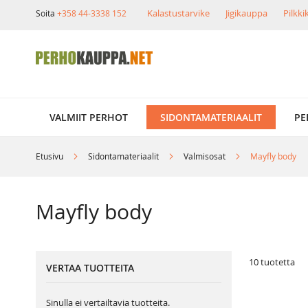
Skip
Kalastustarvike
Jigikauppa
Pilkk
Soita
+358 44-3338 152
to
Content
VALMIIT PERHOT
SIDONTAMATERIAALIT
PE
Etusivu
Sidontamateriaalit
Valmisosat
Mayfly body
Mayfly body
10
tuotetta
VERTAA TUOTTEITA
Sinulla ei vertailtavia tuotteita.