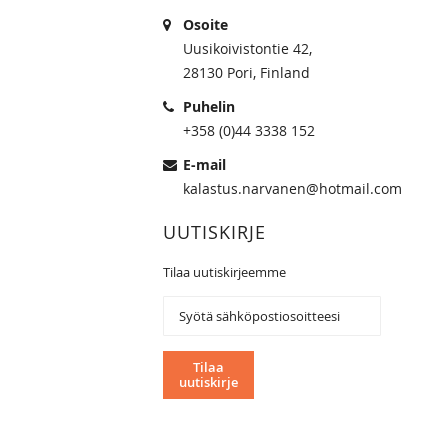
Osoite
Uusikoivistontie 42,
28130 Pori, Finland
Puhelin
+358 (0)44 3338 152
E-mail
kalastus.narvanen@hotmail.com
UUTISKIRJE
Tilaa uutiskirjeemme
Tilaa
uutiskirjeemme:
Tilaa
uutiskirje