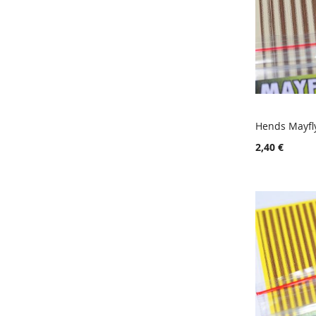
Hends Mayfl
Lisää ost
2,40 €