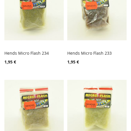
Hends Micro Flash 234
Hends Micro Flash 233
TOIVELISTA
TOIVE
Lisää ostoskoriin
Lisää ostoskoriin
1,95 €
1,95 €
LISÄÄ
LISÄÄ
VERTAILUUN
VERTA