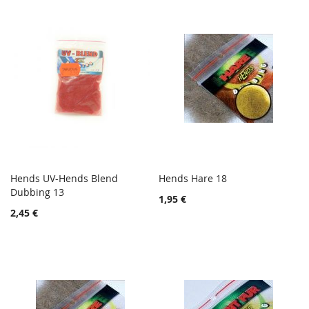
Hends UV-Hends Blend
Hends Hare 18
TOIVELISTA
TOIVE
Dubbing 13
Lisää ostoskoriin
Lisää ostoskoriin
1,95 €
LISÄÄ
LISÄÄ
2,45 €
VERTAILUUN
VERTA