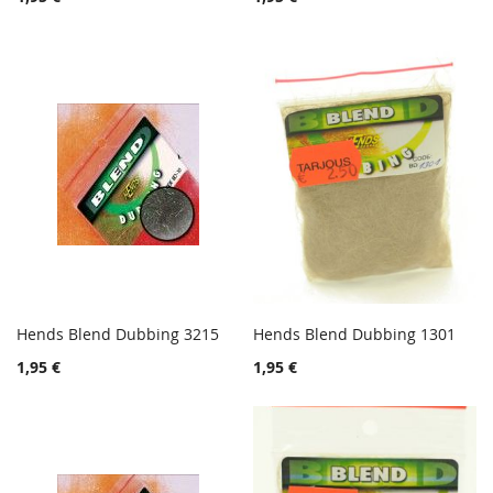
LISÄÄ
LISÄÄ
VERTAILUUN
VERTA
Hends Blend Dubbing 3215
Hends Blend Dubbing 1301
TOIVELISTA
TOIVE
Lisää ostoskoriin
Lisää ostoskoriin
1,95 €
1,95 €
LISÄÄ
LISÄÄ
VERTAILUUN
VERTA