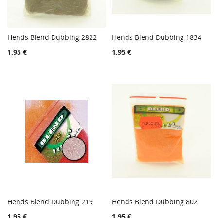
Hends Blend Dubbing 2822
Hends Blend Dubbing 1834
TOIVELISTA
TOIVE
Lisää ostoskoriin
Lisää ostoskoriin
1,95 €
1,95 €
LISÄÄ
LISÄÄ
VERTAILUUN
VERTA
Hends Blend Dubbing 219
Hends Blend Dubbing 802
TOIVELISTA
TOIVE
Lisää ostoskoriin
Lisää ostoskoriin
1,95 €
1,95 €