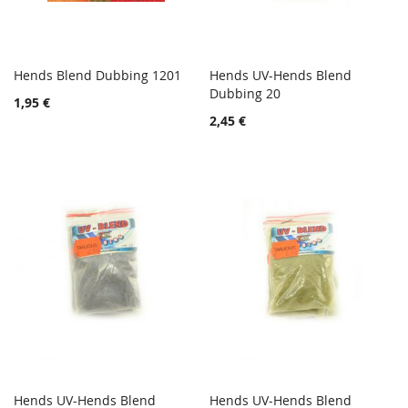
Hends Blend Dubbing 1201
Hends UV-Hends Blend
TOIVELISTA
TOIVE
Lisää ostoskoriin
Dubbing 20
Lisää ostoskoriin
1,95 €
LISÄÄ
LISÄÄ
2,45 €
VERTAILUUN
VERTA
Hends UV-Hends Blend
Hends UV-Hends Blend