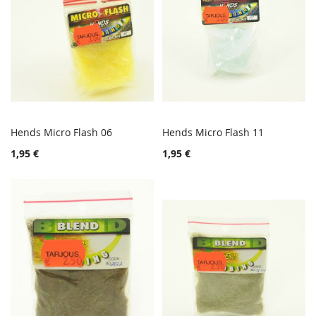
Hends Micro Flash 06
Hends Micro Flash 11
TOIVELISTA
TOIVE
Lisää ostoskoriin
Lisää ostoskoriin
1,95 €
1,95 €
LISÄÄ
LISÄÄ
VERTAILUUN
VERTA