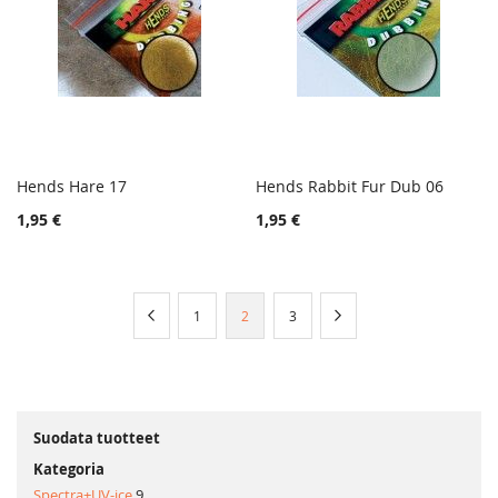
Hends Hare 17
Hends Rabbit Fur Dub 06
TOIVELISTA
TOIVE
Lisää ostoskoriin
Lisää ostoskoriin
1,95 €
1,95 €
LISÄÄ
LISÄÄ
VERTAILUUN
VERTA
Sivu
Sivu
Edellinen
Sivu
You're
Sivu
Sivu
Seuraava
1
2
3
currently
reading
page
Suodata tuotteet
Kategoria
Spectra+UV-ice
9