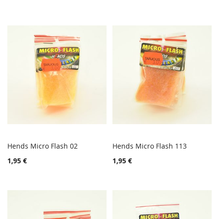
VERTAILUUN
VERTA
Hends Micro Flash 02
Hends Micro Flash 113
TOIVELISTA
TOIVE
Lisää ostoskoriin
Lisää ostoskoriin
1,95 €
1,95 €
LISÄÄ
LISÄÄ
VERTAILUUN
VERTA