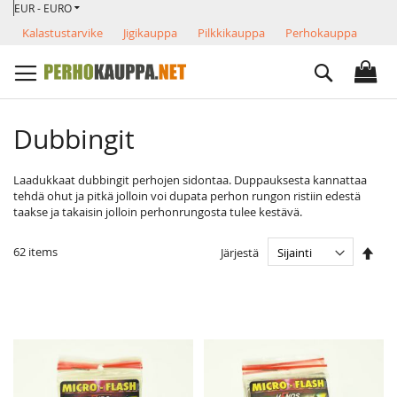
VALUUTTA
Skip
EUR - EURO
to
Kalastustarvike
Jigikauppa
Pilkkikauppa
Perhokauppa
Content
Search
Dubbingit
Laadukkaat dubbingit perhojen sidontaa. Duppauksesta kannattaa
tehdä ohut ja pitkä jolloin voi dupata perhon rungon ristiin edestä
taakse ja takaisin jolloin perhonrungosta tulee kestävä.
Ase
62
items
Järjestä
las
järj