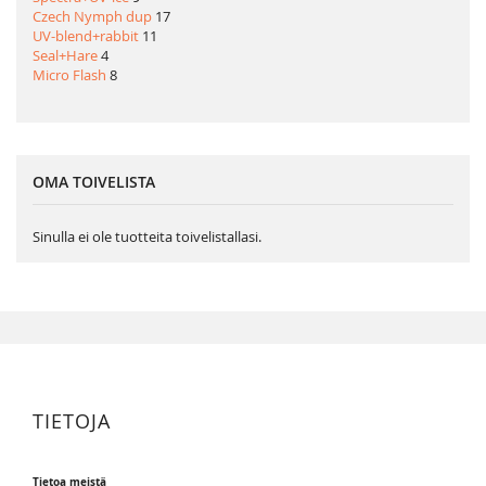
Czech Nymph dup
17
UV-blend+rabbit
11
Seal+Hare
4
Micro Flash
8
OMA TOIVELISTA
Sinulla ei ole tuotteita toivelistallasi.
TIETOJA
Tietoa meistä