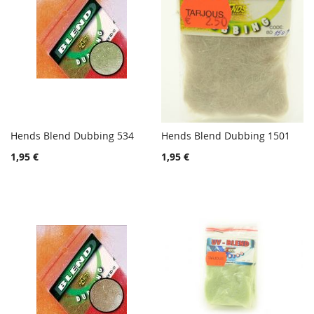
Hends Blend Dubbing 534
Hends Blend Dubbing 1501
TOIVELISTA
TOIVE
Lisää ostoskoriin
Lisää ostoskoriin
1,95 €
1,95 €
LISÄÄ
LISÄÄ
VERTAILUUN
VERTA