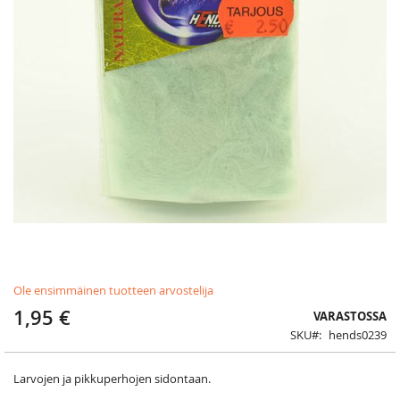
Skip
Ole ensimmäinen tuotteen arvostelija
to
the
1,95 €
VARASTOSSA
beginning
SKU
hends0239
of
the
images
Larvojen ja pikkuperhojen sidontaan.
gallery