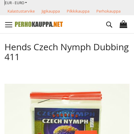
VALUUTTA
Skip
EUR - EURO
to
Kalastustarvike
Jigikauppa
Pilkkikauppa
Perhokauppa
Content
Search
Hends Czech Nymph Dubbing
411
Skip
to
the
end
of
the
images
gallery