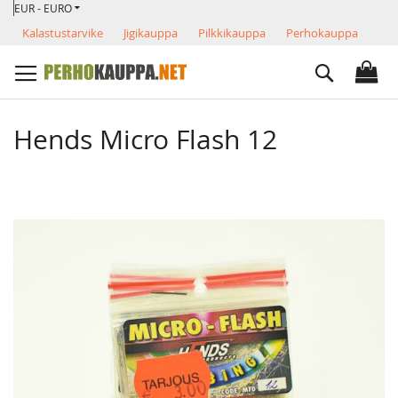
VALUUTTA
Skip
EUR - EURO
to
Kalastustarvike
Jigikauppa
Pilkkikauppa
Perhokauppa
Content
Search
Hends Micro Flash 12
Skip
to
the
end
of
the
images
gallery