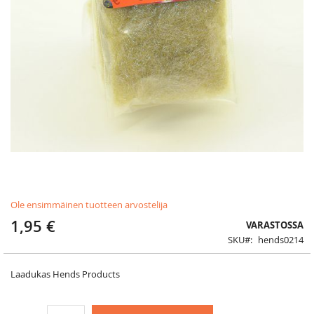
Skip
Ole ensimmäinen tuotteen arvostelija
to
the
1,95 €
VARASTOSSA
beginning
SKU
hends0214
of
the
images
Laadukas Hends Products
gallery