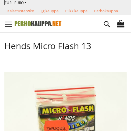
VALUUTTA
Skip
EUR - EURO
to
Kalastustarvike
Jigikauppa
Pilkkikauppa
Perhokauppa
Content
Search
Hends Micro Flash 13
Skip
to
the
end
of
the
images
gallery