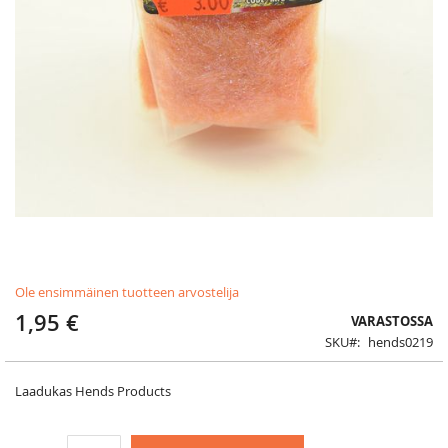
Skip
Ole ensimmäinen tuotteen arvostelija
to
the
1,95 €
VARASTOSSA
beginning
SKU
hends0219
of
the
images
Laadukas Hends Products
gallery