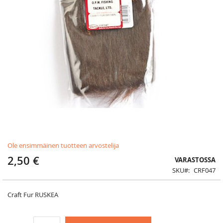
Skip
Ole ensimmäinen tuotteen arvostelija
to
the
2,50 €
VARASTOSSA
beginning
SKU
CRF047
of
the
images
Craft Fur RUSKEA
gallery