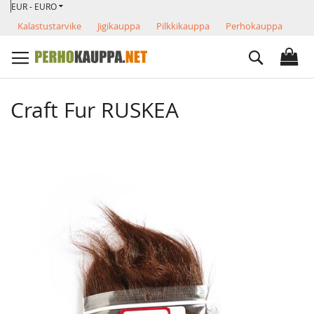
VALUUTTA
Skip
EUR - EURO
to
Kalastustarvike
Jigikauppa
Pilkkikauppa
Perhokauppa
Content
Search
Craft Fur RUSKEA
Skip
to
the
end
of
the
images
gallery