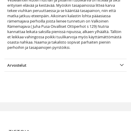
Vesieläinten kuten nutrian ja piisamin tuulikarva on litteää ja siksi
erityisen elävää ja kestävää. Myöskin tasapainossa litteä karva
tekee viuhkan peruuttaessa ja se kääntää tasapainon, niin että
matka jatkuu eteenpäin. Aikoinani kalastin lohta pääasiassa
rämemajava perhoilla joista lienee tunnetuin on Valkoinen
Rämemajava ( Juha Pusa Oivalliset Ottiperhot s 129) Nutria
kannattaa leikata saksilla pienissä nipuissa, alkaen ylhäältä. Tällöin
et leikkaa vahingossa poikki tuulikarvoja myös käyttämättömästä
osasta nahkaa. Naama ja takalisto sopivat parhaiten pieniin
perhoihin ja tasapainojen pyrstöiksi.
Arvostelut