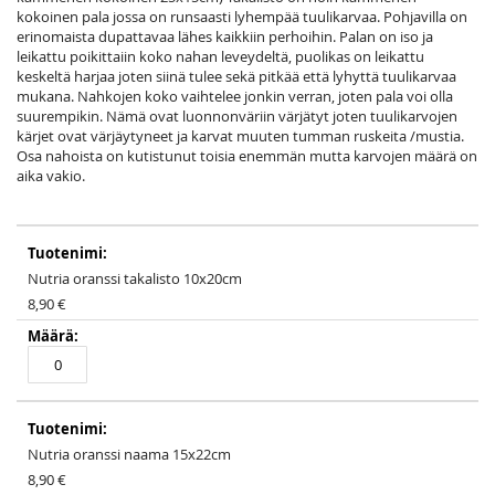
kokoinen pala jossa on runsaasti lyhempää tuulikarvaa. Pohjavilla on
erinomaista dupattavaa lähes kaikkiin perhoihin. Palan on iso ja
leikattu poikittaiin koko nahan leveydeltä, puolikas on leikattu
keskeltä harjaa joten siinä tulee sekä pitkää että lyhyttä tuulikarvaa
mukana. Nahkojen koko vaihtelee jonkin verran, joten pala voi olla
suurempikin. Nämä ovat luonnonväriin värjätyt joten tuulikarvojen
kärjet ovat värjäytyneet ja karvat muuten tumman ruskeita /mustia.
Osa nahoista on kutistunut toisia enemmän mutta karvojen määrä on
aika vakio.
Grouped
product
items
Nutria oranssi takalisto 10x20cm
8,90 €
Nutria oranssi naama 15x22cm
8,90 €