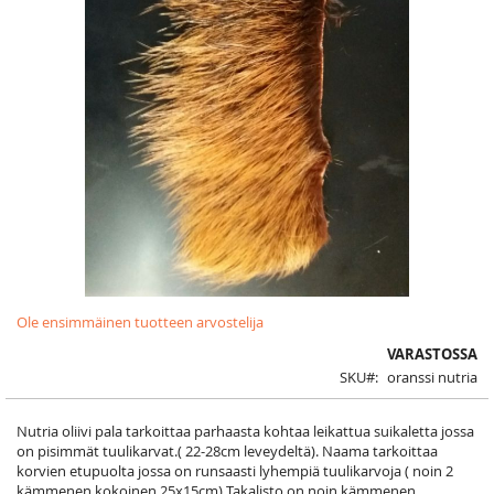
Skip
Ole ensimmäinen tuotteen arvostelija
to
the
VARASTOSSA
beginning
SKU
oranssi nutria
of
the
images
Nutria oliivi pala tarkoittaa parhaasta kohtaa leikattua suikaletta jossa
gallery
on pisimmät tuulikarvat.( 22-28cm leveydeltä). Naama tarkoittaa
korvien etupuolta jossa on runsaasti lyhempiä tuulikarvoja ( noin 2
kämmenen kokoinen 25x15cm) Takalisto on noin kämmenen