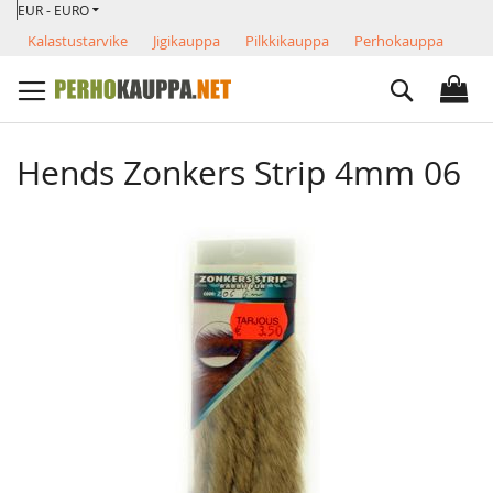
VALUUTTA
Skip
EUR - EURO
to
Kalastustarvike
Jigikauppa
Pilkkikauppa
Perhokauppa
Content
Search
Hends Zonkers Strip 4mm 06
Skip
to
the
end
of
the
images
gallery