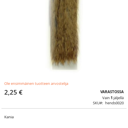
Skip
Ole ensimmäinen tuotteen arvostelija
to
the
2,25 €
VARASTOSSA
beginning
Vain
1
jäljellä
of
SKU
hends0020
the
images
gallery
Kania