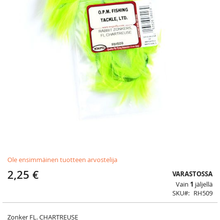
Skip
Ole ensimmäinen tuotteen arvostelija
to
the
2,25 €
VARASTOSSA
beginning
Vain
1
jäljellä
of
SKU
RH509
the
images
gallery
Zonker FL. CHARTREUSE