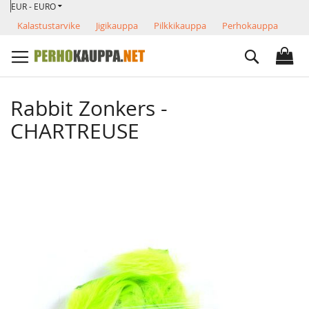
VALUUTTA
Skip
EUR - EURO
to
Kalastustarvike
Jigikauppa
Pilkkikauppa
Perhokauppa
Content
Search
Rabbit Zonkers -
CHARTREUSE
Skip
to
the
end
of
the
images
gallery