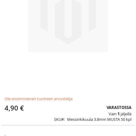
Skip
Ole ensimmäinen tuotteen arvostelija
to
the
4,90 €
VARASTOSSA
beginning
Vain
1
jäljellä
of
SKU
Messinkikuula 3.8mm MUSTA 50 kpl
the
images
gallery
.