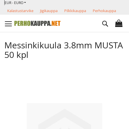
VALUUTTA
Skip
EUR - EURO
to
Kalastustarvike
Jigikauppa
Pilkkikauppa
Perhokauppa
Content
Search
Messinkikuula 3.8mm MUSTA
50 kpl
Skip
to
the
end
of
the
images
gallery