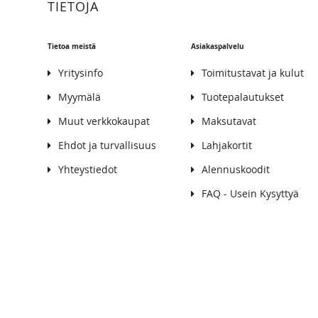
TIETOJA
Tietoa meistä
Asiakaspalvelu
Yritysinfo
Toimitustavat ja kulut
Myymälä
Tuotepalautukset
Muut verkkokaupat
Maksutavat
Ehdot ja turvallisuus
Lahjakortit
Yhteystiedot
Alennuskoodit
FAQ - Usein Kysyttyä