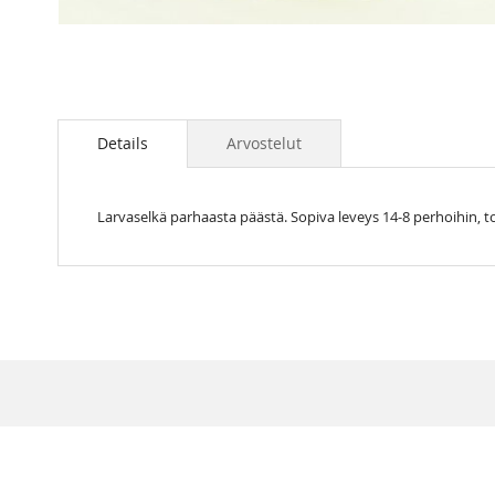
Skip
to
the
Details
Arvostelut
beginning
of
the
Larvaselkä parhaasta päästä. Sopiva leveys 14-8 perhoihin, to
images
gallery