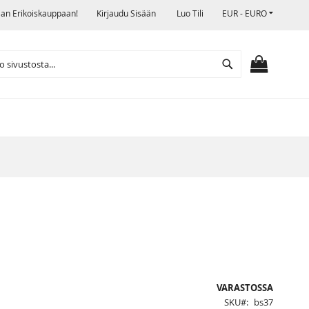
VALUUTTA
jan Erikoiskauppaan!
Kirjaudu Sisään
Luo Tili
EUR - EURO
Search
OSTOSKO
VARASTOSSA
SKU
bs37