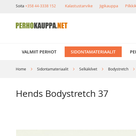
Skip
Kalastustarvike
Jigikauppa
Pilkk
Soita
+358 44-3338 152
to
Content
VALMIIT PERHOT
SIDONTAMATERIAALIT
PE
Home
Sidontamateriaalit
Selkäkilvet
Bodystretch
Hends Bodystretch 37
Skip
to
the
end
of