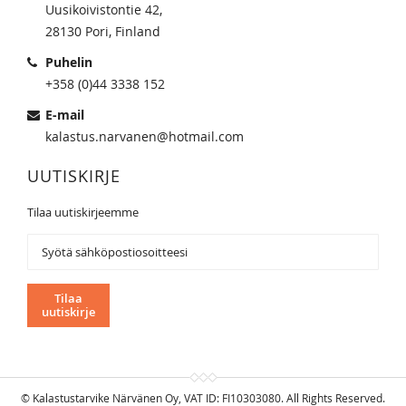
Uusikoivistontie 42,
28130 Pori, Finland
Puhelin
+358 (0)44 3338 152
E-mail
kalastus.narvanen@hotmail.com
UUTISKIRJE
Tilaa uutiskirjeemme
Tilaa
uutiskirjeemme:
Tilaa
uutiskirje
© Kalastustarvike Närvänen Oy, VAT ID: FI10303080. All Rights Reserved.