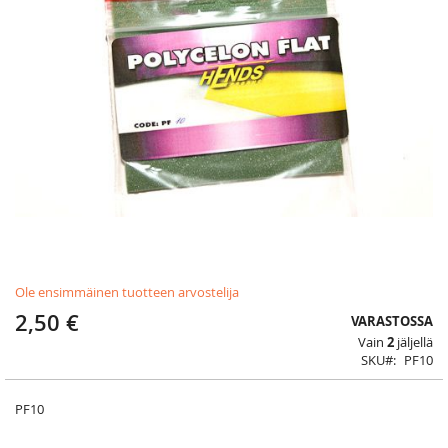
Skip
Ole ensimmäinen tuotteen arvostelija
to
the
2,50 €
VARASTOSSA
beginning
Vain
2
jäljellä
of
SKU
PF10
the
images
gallery
PF10