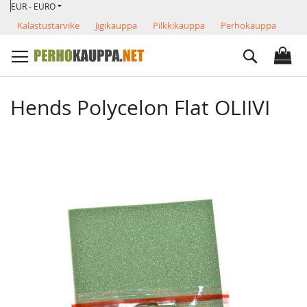
VALUUTTA
Skip
EUR - EURO
to
Kalastustarvike
Jigikauppa
Pilkkikauppa
Perhokauppa
Content
Search
Hends Polycelon Flat OLIIVI
Skip
to
the
end
of
the
images
gallery