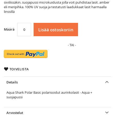
siviilissäkin. suojapussi microkuidusta jolla voit puhdistaa lasit. amber
eli meripihka. 100% UV suoja ja testatusti laadukkaat lasit harmaalla
linssillä
Lisää ostoskoriin
Määrä
TOIVELISTA
Details
Aqua Shark Polar Basic polarisoidut aurinkolasit - Aqua +
suojapussi
Arvostelut