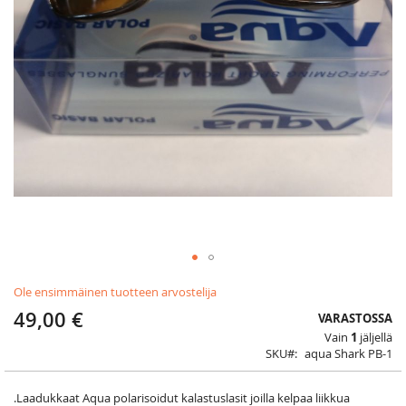
Skip
Ole ensimmäinen tuotteen arvostelija
to
the
49,00 €
VARASTOSSA
beginning
Vain
1
jäljellä
of
SKU
aqua Shark PB-1
the
images
gallery
.Laadukkaat Aqua polarisoidut kalastuslasit joilla kelpaa liikkua