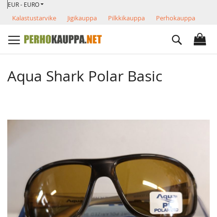
VALUUTTA
Skip
EUR - EURO
to
Kalastustarvike
Jigikauppa
Pilkkikauppa
Perhokauppa
Content
Search
Aqua Shark Polar Basic
Skip
to
the
end
of
the
images
gallery