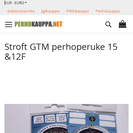
VALUUTTA
Skip
EUR - EURO
to
Kalastustarvike
Jigikauppa
Pilkkikauppa
Perhokauppa
Content
Search
Stroft GTM perhoperuke 15
&12F
Skip
to
the
end
of
the
images
gallery