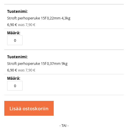
Stroft perhoperuke 15f 0,22mm 4,3kg
Special
6,90 €
was
7,90 €
Price
Stroft perhoperuke 15f 0,37mm 9kg
Special
6,90 €
was
7,90 €
Price
Lisää ostoskoriin