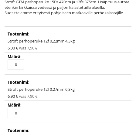
images
Stroft GTM perhoperuke 15F= 470cm ja 12f= 375cm. Lisäpituus auttaa
gallery
etenkin kirkkaissa vedessä ja paljon kalastetuilla alueilla.
Suosittelemme erityisesti pohjoiseen matkaaville perhokalastajille.
Grouped
product
items
Stroft perhoperuke 12f 0,22mm 4,3kg
Special
6,90 €
was
7,90 €
Price
Stroft perhoperuke 12f 0,27mm 6,3kg
Special
6,90 €
was
7,90 €
Price