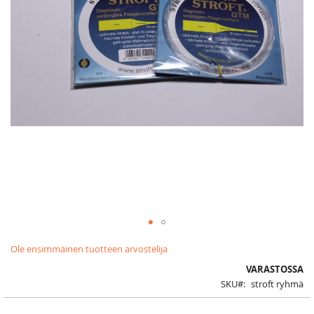
Skip
Ole ensimmäinen tuotteen arvostelija
to
the
VARASTOSSA
beginning
SKU
stroft ryhmä
of
the